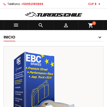

Teléfono:
+56952180969
CLP $
0



shopping_cart
INICIO