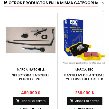
16 OTROS PRODUCTOS EN LA MISMA CATEGORÍA:
>
<
MARCA:
SATCHELL
MARCA:
EBC
SELECTORA SATCHELL
PASTILLAS DELANTERAS
PEUGEOT 206
YELLOWSTUFF GOLF R
Precio
Precio
489.990 $
269.990 $
Añadir al carrito
Añadir al carrito




DISPONIBLE
DISPONIBLE