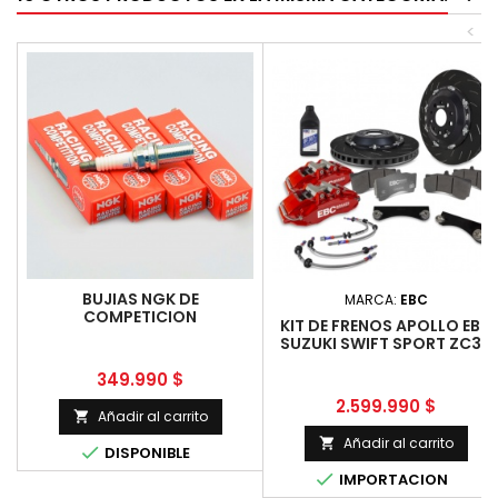
<
BUJIAS NGK DE
MARCA:
EBC
COMPETICION
KIT DE FRENOS APOLLO EBC
SUZUKI SWIFT SPORT ZC33
Precio
349.990 $
Precio
2.599.990 $
Añadir al carrito

Añadir al carrito


DISPONIBLE

IMPORTACION