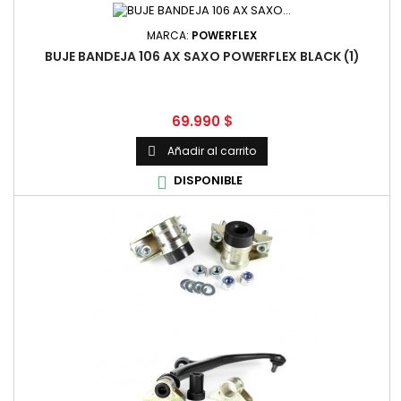
MARCA:
POWERFLEX
BUJE BANDEJA 106 AX SAXO POWERFLEX BLACK (1)
Precio
69.990 $
Añadir al carrito

DISPONIBLE
