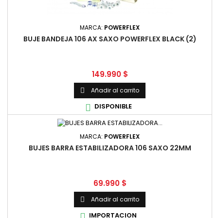
MARCA:
POWERFLEX
BUJE BANDEJA 106 AX SAXO POWERFLEX BLACK (2)
Precio
149.990 $
Añadir al carrito

DISPONIBLE

MARCA:
POWERFLEX
BUJES BARRA ESTABILIZADORA 106 SAXO 22MM
Precio
69.990 $
Añadir al carrito

IMPORTACION
