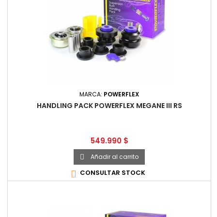
MARCA:
POWERFLEX
HANDLING PACK POWERFLEX MEGANE III RS
Precio
549.990 $
Añadir al carrito

CONSULTAR STOCK
