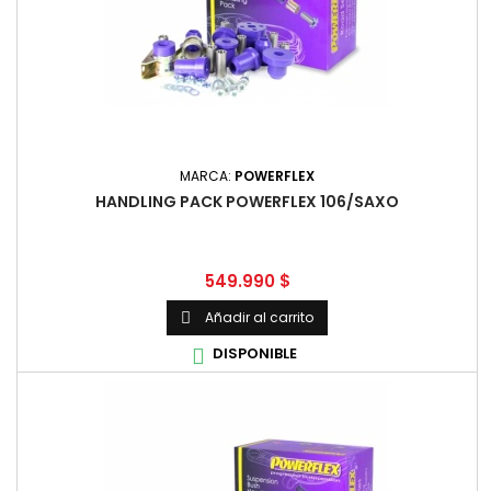
MARCA:
POWERFLEX
HANDLING PACK POWERFLEX 106/SAXO
Precio
549.990 $
Añadir al carrito

DISPONIBLE
