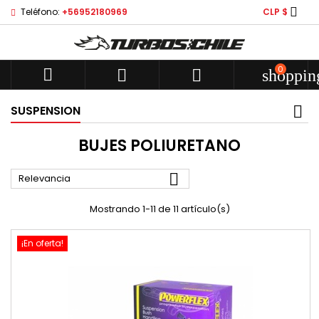

Teléfono:
+56952180969
CLP $
0



shoppin
SUSPENSION
BUJES POLIURETANO

Relevancia
Mostrando 1-11 de 11 artículo(s)
¡En oferta!