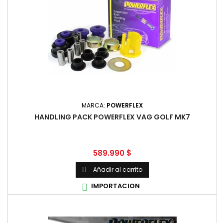
MARCA:
POWERFLEX
HANDLING PACK POWERFLEX VAG GOLF MK7
Precio
589.990 $
Añadir al carrito

IMPORTACION
