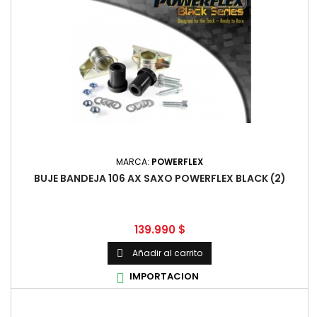
MARCA:
POWERFLEX
BUJE BANDEJA 106 AX SAXO POWERFLEX BLACK (2)
Precio
139.990 $
Añadir al carrito

IMPORTACION
