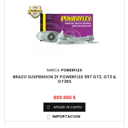
MARCA:
POWERFLEX
BRAZO SUSPENSION 2F POWERFLEX 997 GT2, GT3 &
GT3RS
Precio
889.990 $
Añadir al carrito

IMPORTACION
