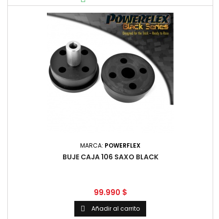
MARCA:
POWERFLEX
BUJE CAJA 106 SAXO BLACK
Precio
99.990 $
Añadir al carrito
