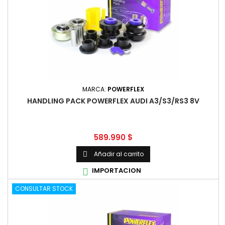
MARCA:
POWERFLEX
HANDLING PACK POWERFLEX AUDI A3/S3/RS3 8V
Precio
589.990 $
Añadir al carrito

IMPORTACION

CONSULTAR STOCK