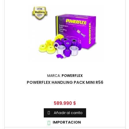
MARCA:
POWERFLEX
POWERFLEX HANDLING PACK MINI R56
Precio
589.990 $
Añadir al carrito

IMPORTACION
