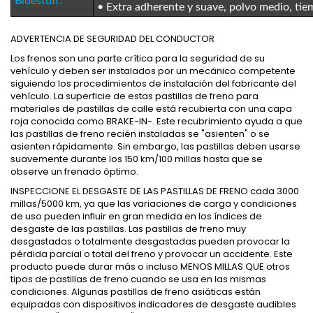
Bluestuff:
•
Extra adherente y suave, polvo medio, ti
ADVERTENCIA DE SEGURIDAD DEL CONDUCTOR
Los frenos son una parte crítica para la seguridad de su
vehículo y deben ser instalados por un mecánico competente
siguiendo los procedimientos de instalación del fabricante del
vehículo. La superficie de estas pastillas de freno para
materiales de pastillas de calle está recubierta con una capa
roja conocida como BRAKE-IN-. Este recubrimiento ayuda a que
las pastillas de freno recién instaladas se "asienten" o se
asienten rápidamente. Sin embargo, las pastillas deben usarse
suavemente durante los 150 km/100 millas hasta que se
observe un frenado óptimo.
INSPECCIONE EL DESGASTE DE LAS PASTILLAS DE FRENO cada 3000
millas/5000 km, ya que las variaciones de carga y condiciones
de uso pueden influir en gran medida en los índices de
desgaste de las pastillas. Las pastillas de freno muy
desgastadas o totalmente desgastadas pueden provocar la
pérdida parcial o total del freno y provocar un accidente. Este
producto puede durar más o incluso MENOS MILLAS QUE otros
tipos de pastillas de freno cuando se usa en las mismas
condiciones. Algunas pastillas de freno asiáticas están
equipadas con dispositivos indicadores de desgaste audibles