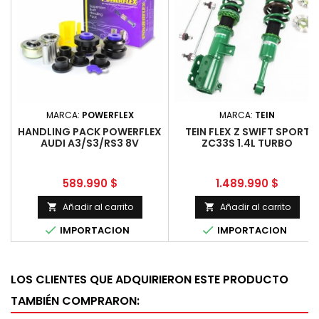
MARCA:
POWERFLEX
MARCA:
TEIN
HANDLING PACK POWERFLEX
TEIN FLEX Z SWIFT SPORT
AUDI A3/S3/RS3 8V
ZC33S 1.4L TURBO
Precio
Precio
589.990 $
1.489.990 $
Añadir al carrito
Añadir al carrito




IMPORTACION
IMPORTACION
LOS CLIENTES QUE ADQUIRIERON ESTE PRODUCTO
TAMBIÉN COMPRARON: