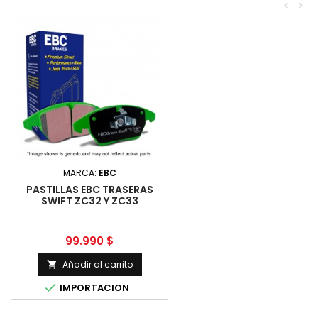
<
>
MARCA:
EBC
PASTILLAS EBC TRASERAS
SWIFT ZC32 Y ZC33
Precio
99.990 $
Añadir al carrito


IMPORTACION