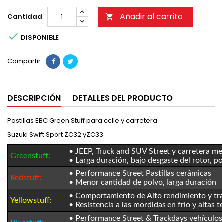
Añadir al carrito
Cantidad


DISPONIBLE
Compartir
DESCRIPCIÓN
DETALLES DEL PRODUCTO
Pastillas EBC Green Stuff para calle y carretera
Suzuki Swift Sport ZC32 yZC33
• JEEP, Truck and SUV Street y carretera m
Greenstuff:
•
Larga duración, bajo desgaste del rotor, p
• Performance Street Pastillas cerámicas
Redstuff:
•
Menor cantidad de polvo, larga duración
• Comportamiento de Alto rendimiento y tr
Yellowstuff:
•
Resistencia a las mordidas en frío y altas 
• Performance Street & Trackdays vehículo