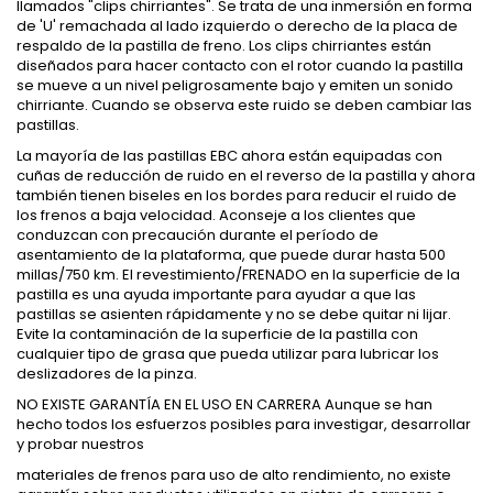
llamados "clips chirriantes". Se trata de una inmersión en forma
de 'U' remachada al lado izquierdo o derecho de la placa de
respaldo de la pastilla de freno. Los clips chirriantes están
diseñados para hacer contacto con el rotor cuando la pastilla
se mueve a un nivel peligrosamente bajo y emiten un sonido
chirriante. Cuando se observa este ruido se deben cambiar las
pastillas.
La mayoría de las pastillas EBC ahora están equipadas con
cuñas de reducción de ruido en el reverso de la pastilla y ahora
también tienen biseles en los bordes para reducir el ruido de
los frenos a baja velocidad. Aconseje a los clientes que
conduzcan con precaución durante el período de
asentamiento de la plataforma, que puede durar hasta 500
millas/750 km. El revestimiento/FRENADO en la superficie de la
pastilla es una ayuda importante para ayudar a que las
pastillas se asienten rápidamente y no se debe quitar ni lijar.
Evite la contaminación de la superficie de la pastilla con
cualquier tipo de grasa que pueda utilizar para lubricar los
deslizadores de la pinza.
NO EXISTE GARANTÍA EN EL USO EN CARRERA Aunque se han
hecho todos los esfuerzos posibles para investigar, desarrollar
y probar nuestros
materiales de frenos para uso de alto rendimiento, no existe