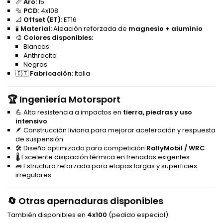
📏
Aro:
15"
🔩
PCD:
4x108
📐
Offset (ET):
ET16
🧪
Material:
Aleación reforzada de
magnesio + aluminio
🎨
Colores disponibles:
Blancas
Anthracita
Negras
🇮🇹
Fabricación:
Italia
🏆 Ingeniería Motorsport
💪 Alta resistencia a impactos en
tierra, piedras y uso
intensivo
🪶 Construcción liviana para mejorar aceleración y respuesta
de suspensión
🛠️ Diseño optimizado para competición
RallyMobil / WRC
🌡️ Excelente disipación térmica en frenadas exigentes
🧱 Estructura reforzada para etapas largas y superficies
irregulares
🔄 Otras apernaduras disponibles
También disponibles en
4x100
(pedido especial).