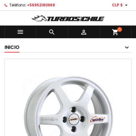

Teléfono:
+56952180969
CLP $
0



shopping_cart
INICIO