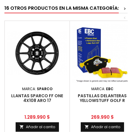
16 OTROS PRODUCTOS EN LA MISMA CATEGORÍA:
>
<
MARCA:
SPARCO
MARCA:
EBC
LLANTAS SPARCO FF ONE
PASTILLAS DELANTERAS
4X108 ARO 17
YELLOWSTUFF GOLF R
Precio
Precio
1.289.990 $
269.990 $
Añadir al carrito
Añadir al carrito

