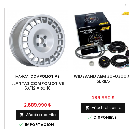
<
WIDEBAND AEM 30-0300 X-
MARCA:
COMPOMOTIVE
SERIES
LLANTAS COMPOMOTIVE
5X112 ARO 18
Precio
289.990 $
Precio
2.689.990 $
Añadir al carrito

Añadir al carrito


DISPONIBLE

IMPORTACION