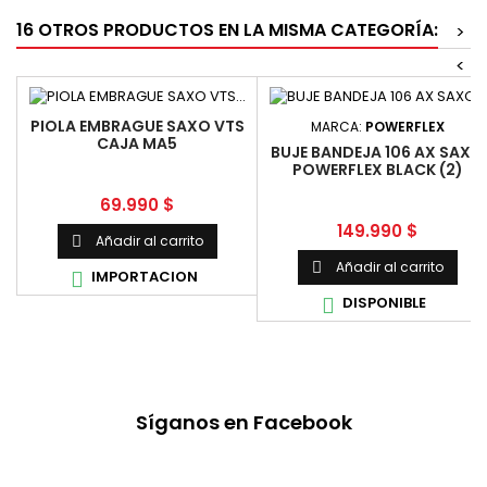
16 OTROS PRODUCTOS EN LA MISMA CATEGORÍA:
>
<
PIOLA EMBRAGUE SAXO VTS
MARCA:
POWERFLEX
CAJA MA5
BUJE BANDEJA 106 AX SAXO
POWERFLEX BLACK (2)
Precio
69.990 $
Precio
149.990 $
Añadir al carrito

Añadir al carrito

IMPORTACION

DISPONIBLE

Síganos en Facebook