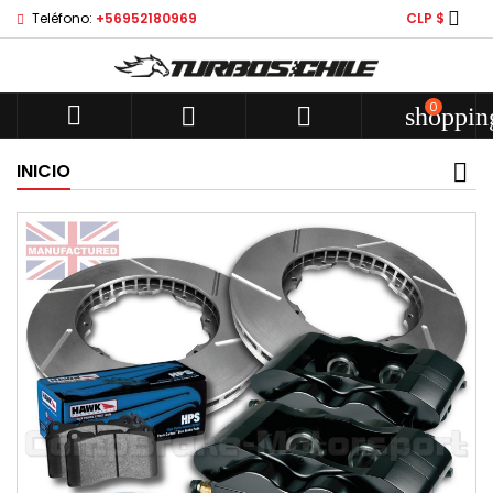

Teléfono:
+56952180969
CLP $
0



shoppin
INICIO