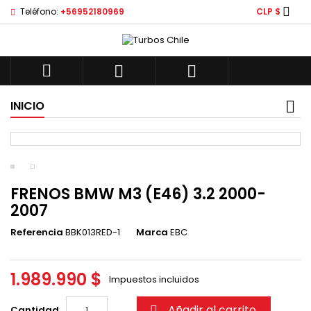

Teléfono:
+56952180969
CLP $



INICIO
FRENOS BMW M3 (E46) 3.2 2000-
2007
Referencia
BBK013RED-1
Marca
EBC
1.989.990 $
Impuestos incluidos
Añadir al carrito
Cantidad
