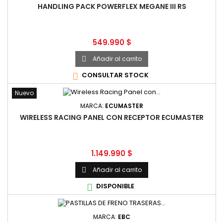
HANDLING PACK POWERFLEX MEGANE III RS
Precio
549.990 $
Añadir al carrito

CONSULTAR STOCK

Nuevo
MARCA:
ECUMASTER
WIRELESS RACING PANEL CON RECEPTOR ECUMASTER
Precio
1.149.990 $
Añadir al carrito

DISPONIBLE

MARCA:
EBC