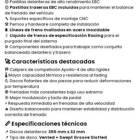
🟡 Pastillas delanteras de alto rendimiento EBC
🟡
Pastillas traseras EBC incluidas
para mantener el balance
de frenado del vehículo
🔧 Soportes específicos de montaje CNC
🛠️ Pernos y hardware completo de instalación
🧵
Líneas de freno malladas en acero inoxidable
💧
Líquido de frenos de especificación Racing
para el
purgado final del sistema
⚙️ Componentes diseñados para trabajar como conjunto
balanceado delantero y trasero
🚀 Características destacadas
🏁 Calipers de competición Apollo-4 de alta rigidez
🌡️ Mayor capacidad térmica y resistencia al fading
💪 Discos flotantes de dos piezas para reducir deformaciones
por temperatura
🛑 Frenadas más consistentes bajo uso extremo
🎯 Mejor modulación y tacto de pedal
⚡ Respuesta inmediata en frenadas de alta velocidad
🔥 Diseño balanceado para mantener estabilidad y distribución
correcta de frenado
📏 Especificaciones técnicas
📌 Discos delanteros:
355 mm x 32 mm
📌 Tipo de disco:
Vented + Swept Groove Slotted