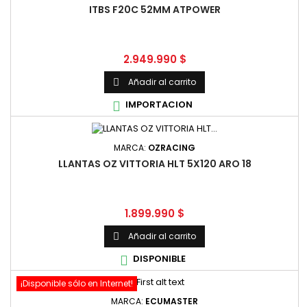
ITBS F20C 52MM ATPOWER
Precio
2.949.990 $
Añadir al carrito

IMPORTACION

MARCA:
OZRACING
LLANTAS OZ VITTORIA HLT 5X120 ARO 18
Precio
1.899.990 $
Añadir al carrito

DISPONIBLE

¡Disponible sólo en Internet!
MARCA:
ECUMASTER