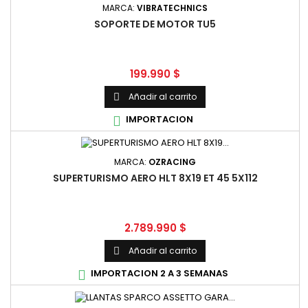
MARCA:
VIBRATECHNICS
SOPORTE DE MOTOR TU5
Precio
199.990 $
Añadir al carrito

IMPORTACION

MARCA:
OZRACING
SUPERTURISMO AERO HLT 8X19 ET 45 5X112
Precio
2.789.990 $
Añadir al carrito

IMPORTACION 2 A 3 SEMANAS
