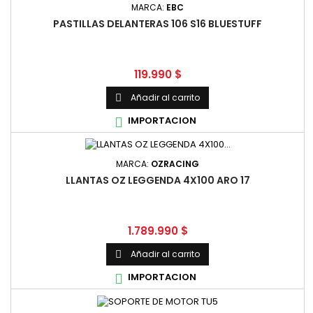
MARCA:
EBC
PASTILLAS DELANTERAS 106 S16 BLUESTUFF
Precio
119.990 $
Añadir al carrito

IMPORTACION

MARCA:
OZRACING
LLANTAS OZ LEGGENDA 4X100 ARO 17
Precio
1.789.990 $
Añadir al carrito

IMPORTACION
