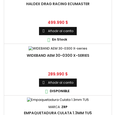
HALDEX DRAG RACING ECUMASTER
Precio
499.990 $
Añadir al carrito

En Stock

WIDEBAND AEM 30-0300 X-SERIES
Precio
289.990 $
Añadir al carrito

DISPONIBLE

MARCA:
ZRP
EMPAQUETADURA CULATA 1.3MM TU5