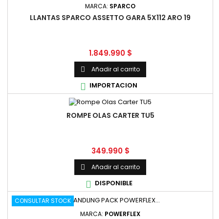
MARCA:
SPARCO
LLANTAS SPARCO ASSETTO GARA 5X112 ARO 19
Precio
1.849.990 $
Añadir al carrito

IMPORTACION

ROMPE OLAS CARTER TU5
Precio
349.990 $
Añadir al carrito

DISPONIBLE

CONSULTAR STOCK
MARCA:
POWERFLEX