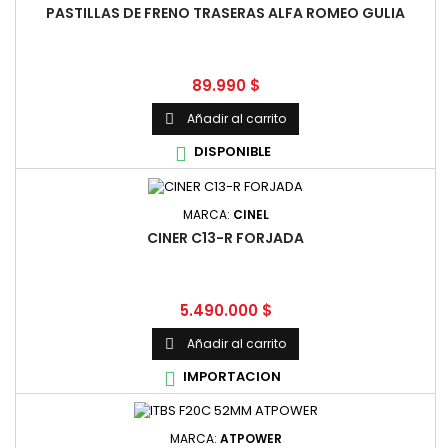
PASTILLAS DE FRENO TRASERAS ALFA ROMEO GULIA
Precio
89.990 $
Añadir al carrito

DISPONIBLE

MARCA:
CINEL
CINER C13-R FORJADA
Precio
5.490.000 $
Añadir al carrito

IMPORTACION

MARCA:
ATPOWER