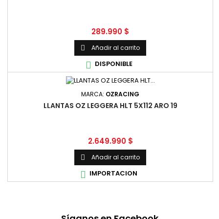
Precio
289.990 $
Añadir al carrito

DISPONIBLE

MARCA:
OZRACING
LLANTAS OZ LEGGERA HLT 5X112 ARO 19
Precio
2.649.990 $
Añadir al carrito

IMPORTACION

Síganos en Facebook