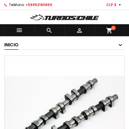

Teléfono:
+56952180969
CLP $
0



shopping_cart
INICIO