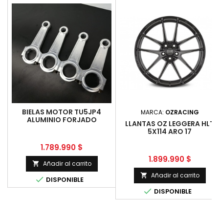
BIELAS MOTOR TU5JP4
MARCA:
OZRACING
ALUMINIO FORJADO
LLANTAS OZ LEGGERA HLT
5X114 ARO 17
Precio
1.789.990 $
Precio
1.899.990 $
Añadir al carrito

Añadir al carrito


DISPONIBLE

DISPONIBLE